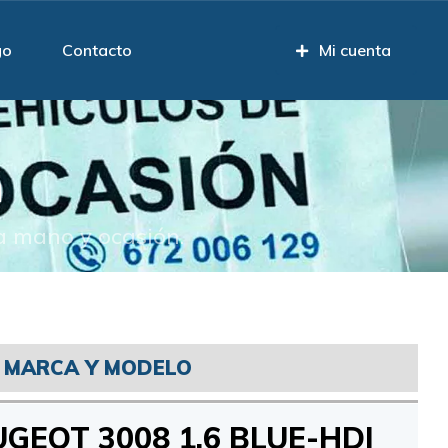
go
Contacto
Mi cuenta
n
a mano y ocasión.
MARCA Y MODELO
GEOT 3008 1.6 BLUE-HDI