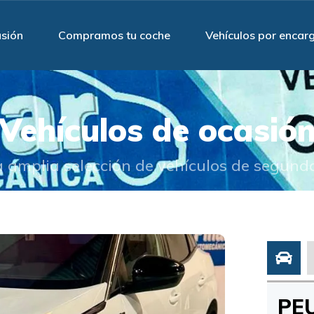
asión
Compramos tu coche
Vehículos por encar
Vehículos de ocasió
 amplia selección de vehículos de segund
PEU