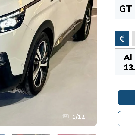
GT 
Al
13
1
/
12