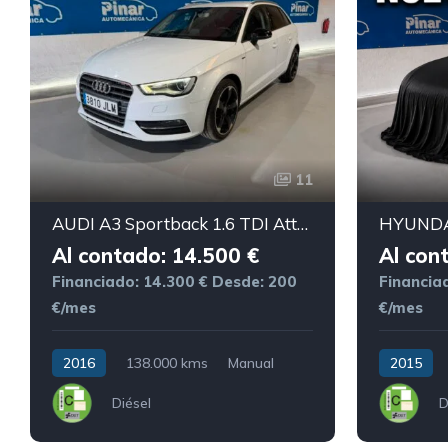
11
AUDI A3 Sportback 1.6 TDI Attraction
Al contado: 14.500 €
Al con
Financiado: 14.300 €
Desde: 200
Financia
€/mes
€/mes
2016
138.000 kms
Manual
2015
Diésel
D