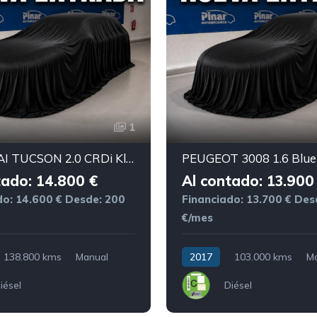
1
HYUNDAI TUCSON 2.0 CRDi Klass BlueDrive
tado: 14.800 €
Al contado: 13.900
do: 14.600 €
Desde: 200
Financiado: 13.700 €
Des
€/mes
138.800 kms
Manual
2017
103.000 kms
M
iésel
Diésel