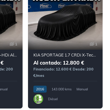
1
1
PEUGEOT 3008 1.6 Blue-HDi Allure
KIA SPORTAGE 1.7 CRDi X-Tech 4x2
 €
Al contado: 12.800 €
de: 200
Financiado: 12.600 €
Desde: 200
€/mes
anual
2016
143.000 kms
Manual
Diésel